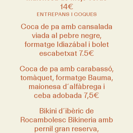
14€
ENTREPANS I COQUES
Coca de pa amb cansalada
viada al pebre negre,
formatge Idiazábal i bolet
escabetxat 7.5€
Coca de pa amb carabassó,
tomàquet, formatge Bauma,
maionesa d´alfàbrega i
ceba adobada 7,5€
Bikini d´ibèric de
Rocambolesc Bikineria amb
pernil gran reserva,