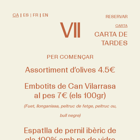
CA
ES
FR
EN
RESERVAR
CARTA
CARTA DE
TARDES
PER COMENÇAR
Assortiment d’olives 4.5€
Embotits de Can Vilarrasa
al pes 7€ (els 100gr)
(Fuet, llonganissa, peltruc de fetge, peltruc ou,
bull negre)
Espatlla de pernil ibèric de
gla 100% amb pa de vidre